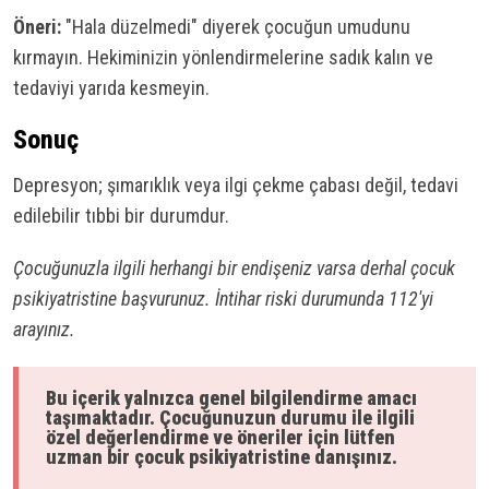
Öneri:
"Hala düzelmedi" diyerek çocuğun umudunu
kırmayın. Hekiminizin yönlendirmelerine sadık kalın ve
tedaviyi yarıda kesmeyin.
Sonuç
Depresyon; şımarıklık veya ilgi çekme çabası değil, tedavi
edilebilir tıbbi bir durumdur.
Çocuğunuzla ilgili herhangi bir endişeniz varsa derhal çocuk
psikiyatristine başvurunuz. İntihar riski durumunda 112'yi
arayınız.
Bu içerik yalnızca genel bilgilendirme amacı
taşımaktadır. Çocuğunuzun durumu ile ilgili
özel değerlendirme ve öneriler için lütfen
uzman bir çocuk psikiyatristine danışınız.