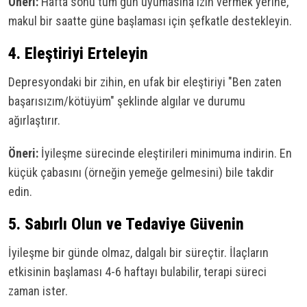
Öneri:
Hafta sonu tüm gün uyumasına izin vermek yerine,
makul bir saatte güne başlaması için şefkatle destekleyin.
4. Eleştiriyi Erteleyin
Depresyondaki bir zihin, en ufak bir eleştiriyi "Ben zaten
başarısızım/kötüyüm" şeklinde algılar ve durumu
ağırlaştırır.
Öneri:
İyileşme sürecinde eleştirileri minimuma indirin. En
küçük çabasını (örneğin yemeğe gelmesini) bile takdir
edin.
5. Sabırlı Olun ve Tedaviye Güvenin
İyileşme bir günde olmaz, dalgalı bir süreçtir. İlaçların
etkisinin başlaması 4-6 haftayı bulabilir, terapi süreci
zaman ister.