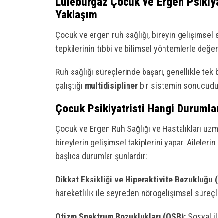
Lüleburgaz Çocuk ve Ergen Psikiyat
Yaklaşım
Çocuk ve ergen ruh sağlığı, bireyin gelişimsel 
tepkilerinin tıbbi ve bilimsel yöntemlerle değe
Ruh sağlığı süreçlerinde başarı, genellikle tek bi
çalıştığı
multidisipliner
bir sistemin sonucudu
Çocuk Psikiyatristi Hangi Durumlar
Çocuk ve Ergen Ruh Sağlığı ve Hastalıkları uzma
bireylerin gelişimsel takiplerini yapar. Aileler
başlıca durumlar şunlardır:
Dikkat Eksikliği ve Hiperaktivite Bozukluğu 
hareketlilik ile seyreden nörogelişimsel süreçl
Otizm Spektrum Bozuklukları (OSB):
Sosyal ile