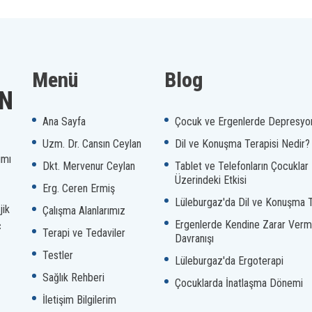
Menü
Blog
AN
Ana Sayfa
Çocuk ve Ergenlerde Depresyo
Uzm. Dr. Cansın Ceylan
Dil ve Konuşma Terapisi Nedir?
ımı
Dkt. Mervenur Ceylan
Tablet ve Telefonların Çocuklar
Üzerindeki Etkisi
Erg. Ceren Ermiş
Lüleburgaz'da Dil ve Konuşma T
jik
Çalışma Alanlarımız
Ergenlerde Kendine Zarar Ver
ç
Terapi ve Tedaviler
Davranışı
Testler
Lüleburgaz'da Ergoterapi
Sağlık Rehberi
Çocuklarda İnatlaşma Dönemi
İletişim Bilgilerim