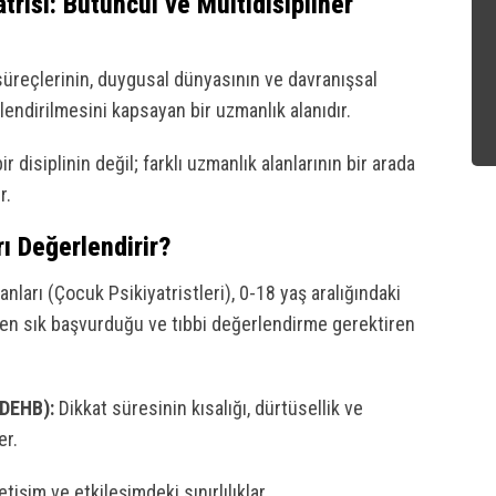
risi: Bütüncül ve Multidisipliner
süreçlerinin, duygusal dünyasının ve davranışsal
rlendirilmesini kapsayan bir uzmanlık alanıdır.
r disiplinin değil; farklı uzmanlık alanlarının bir arada
r.
ı Değerlendirir?
nları (Çocuk Psikiyatristleri), 0-18 yaş aralığındaki
in en sık başvurduğu ve tıbbi değerlendirme gerektiren
(DEHB):
Dikkat süresinin kısalığı, dürtüsellik ve
er.
tişim ve etkileşimdeki sınırlılıklar.