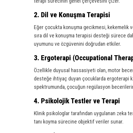
terapi sürecinin genel çerçevesini çizer.
2. Dil ve Konuşma Terapisi
Eğer çocukta konuşma gecikmesi, kekemelik veya
sıra dil ve konuşma terapisi desteği sürece dahi
uyumunu ve özgüvenini doğrudan etkiler.
3. Ergoterapi (Occupational Thera
Özellikle duyusal hassasiyeti olan, motor bece
desteğe ihtiyaç duyan çocuklarda ergoterapi krit
spektrumunda, çocuğun regülasyon becerilerini ar
4. Psikolojik Testler ve Terapi
Klinik psikologlar tarafından uygulanan zeka te
tanı koyma sürecine objektif veriler sunar.