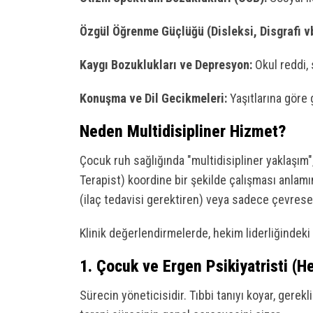
Özgül Öğrenme Güçlüğü (Disleksi, Disgrafi vb
Kaygı Bozuklukları ve Depresyon:
Okul reddi, 
Konuşma ve Dil Gecikmeleri:
Yaşıtlarına göre 
Neden Multidisipliner Hizmet?
Çocuk ruh sağlığında "multidisipliner yaklaşım"
Terapist) koordine bir şekilde çalışması anlamı
(ilaç tedavisi gerektiren) veya sadece çevresel
Klinik değerlendirmelerde, hekim liderliğindeki 
1. Çocuk ve Ergen Psikiyatristi (H
Sürecin yöneticisidir. Tıbbi tanıyı koyar, gerek