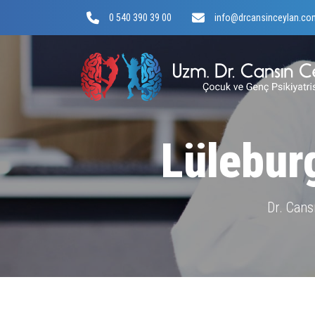
0 540 390 39 00
info@drcansinceylan.co
Lüleburg
Dr. Can