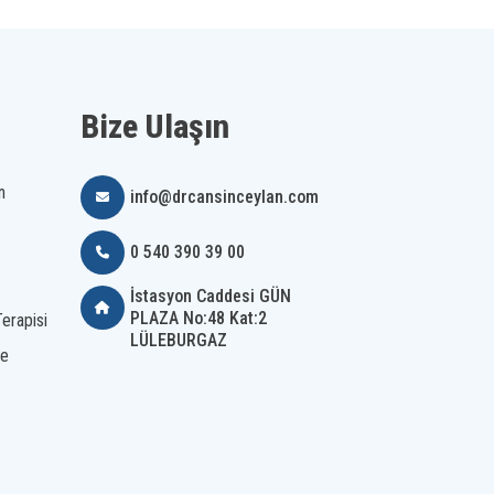
Bize Ulaşın
n
info@drcansinceylan.com
0 540 390 39 00
İstasyon Caddesi GÜN
PLAZA No:48 Kat:2
erapisi
LÜLEBURGAZ
me