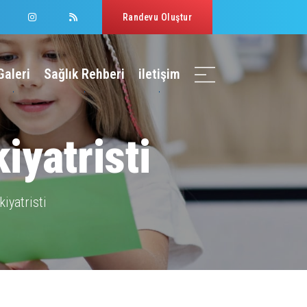
Randevu Oluştur
Galeri
Sağlık Rehberi
iletişim
iyatristi
iyatristi