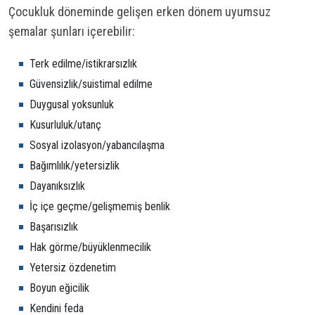
Çocukluk döneminde gelişen erken dönem uyumsuz
şemalar şunları içerebilir:
Terk edilme/istikrarsızlık
Güvensizlik/suistimal edilme
Duygusal yoksunluk
Kusurluluk/utanç
Sosyal izolasyon/yabancılaşma
Bağımlılık/yetersizlik
Dayanıksızlık
İç içe geçme/gelişmemiş benlik
Başarısızlık
Hak görme/büyüklenmecilik
Yetersiz özdenetim
Boyun eğicilik
Kendini feda