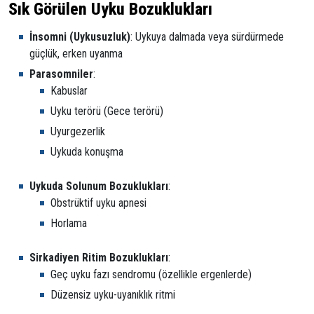
Sık Görülen Uyku Bozuklukları
İnsomni (Uykusuzluk)
: Uykuya dalmada veya sürdürmede
güçlük, erken uyanma
Parasomniler
:
Kabuslar
Uyku terörü (Gece terörü)
Uyurgezerlik
Uykuda konuşma
Uykuda Solunum Bozuklukları
:
Obstrüktif uyku apnesi
Horlama
Sirkadiyen Ritim Bozuklukları
:
Geç uyku fazı sendromu (özellikle ergenlerde)
Düzensiz uyku-uyanıklık ritmi